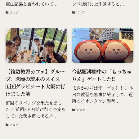
重山諸島と言われていて...
ンス抜群に上手過ぎると...
ブログ
ブログ
【複数教習カフェ】グルー
今話題沸騰中の「もっちゅ
プ、念願の茨木のスイス
りん」ゲットした‼️
🇨🇭グラビテート大阪に行
まさかの並ばず、ゲット！！ 本
けました笑
日の教習も無事に終了して、近
所のイオンタウン海老...
前回のリベンジを果たせまし
た！ 前回3ヶ月前に行く予定を
ブログ
していた茨木市にあるス...
ブログ