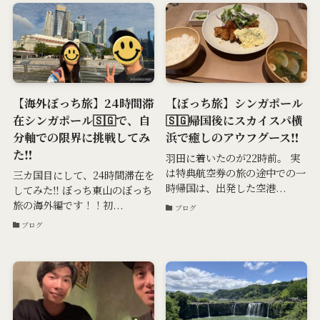
【海外ぼっち旅】24時間滞
【ぼっち旅】シンガポール
在シンガポール🇸🇬で、自
🇸🇬帰国後にスカイスパ横
分軸での限界に挑戦してみ
浜で癒しのアウフグース‼️
た‼️
羽田に着いたのが22時前。 実
は特典航空券の旅の途中での一
三カ国目にして、24時間滞在を
時帰国は、出発した空港...
してみた‼️ ぼっち東山のぼっち
旅の海外編です！！初...
ブログ
ブログ