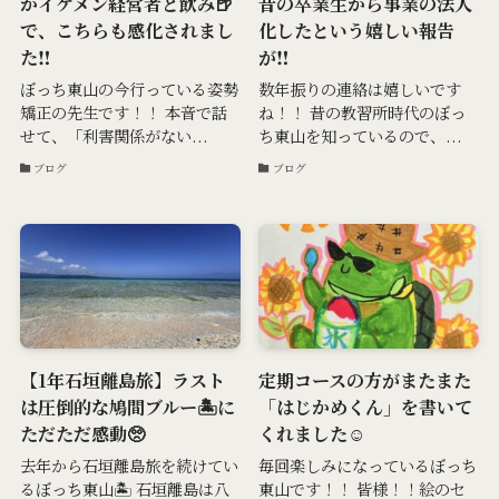
かイケメン経営者と飲み🍺
昔の卒業生から事業の法人
で、こちらも感化されまし
化したという嬉しい報告
た‼️
が‼️
ぼっち東山の今行っている姿勢
数年振りの連絡は嬉しいです
矯正の先生です！！ 本音で話
ね！！ 昔の教習所時代のぼっ
せて、「利害関係がない...
ち東山を知っているので、...
ブログ
ブログ
【1年石垣離島旅】ラスト
定期コースの方がまたまた
は圧倒的な鳩間ブルー🏝️に
「はじかめくん」を書いて
ただただ感動🥺
くれました☺️
去年から石垣離島旅を続けてい
毎回楽しみになっているぼっち
るぼっち東山🏝️ 石垣離島は八
東山です！！ 皆様！！絵のセ