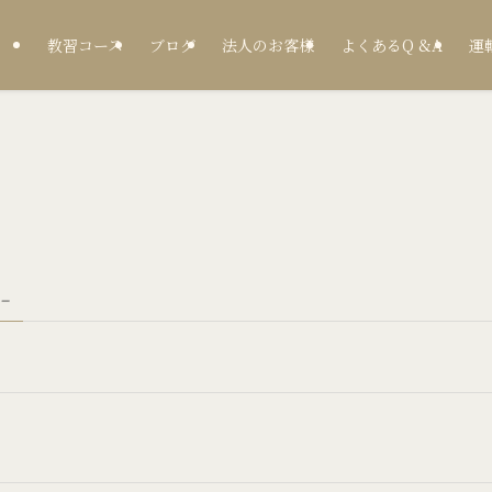
教習コース
ブログ
法人のお客様
よくあるQ &A
運
 –