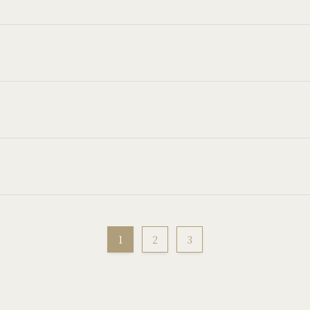
1
2
3