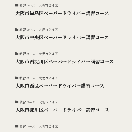
教習コース 大阪市２４区
大阪市福島区ペーパードライバー講習コース
教習コース 大阪市２４区
大阪市中央区ペーパードライバー講習コース
教習コース 大阪市２４区
大阪市西淀川区ペーパードライバー講習コース
教習コース 大阪市２４区
大阪市西区ペーパードライバー講習コース
教習コース 大阪市２４区
大阪市淀川区ペーパードライバー講習コース
教習コース 大阪市２４区