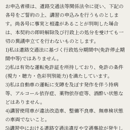
お申込者様は、道路交通法等関係法令に従い、下記の
各号をご誓約の上、講習の申込みを⾏うものとしま
す。尚各号に事実と相違があることが判明した場合
は、本契約の即時解除及び⾏政上の処分を受けても⼀
切の異議申⽴てを⾏わないものとします。
1)私は道路交通法に基づく⾏政処分期間中(免許停⽌期
間中等)ではありません。
2)私は有効な運転免許証を所持しており、免許の条件
(視⼒・聴⼒・⾊彩判別能⼒)を満たしています。
3)私は自動車の運転に⽀障を及ぼす発作を伴う持病
等、アルコール依存症、薬物依存症等、酒酔い状態な
どはありません。
4)講習使⽤車が違法改造車、整備不良車、無車検状態
の車両でないこと。
5)講習中における道路交通法違反や交通事故が発生し