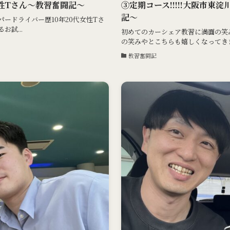
性Tさん〜教習奮闘記〜
③定期コース!!!!!大阪市東
記〜
ードライバー歴10年20代女性Tさ
試...
初めてのカーシェア教習に満面の笑
の笑みやとこちらも嬉しくなってきま
教習奮闘記