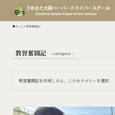
ホーム
教習奮闘記
教習奮闘記
– category –
教習奮闘記を作成したら、このカテゴリーを選択