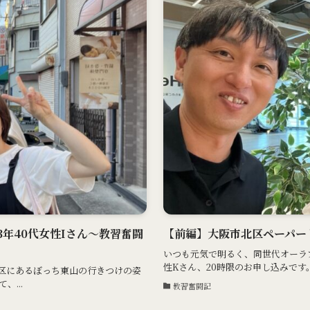
3年40代女性Iさん〜教習奮闘
【前編】大阪市北区ペーパード
いつも元気で明るく、同世代オーラプ
性Kさん、20時限のお申し込みです
川区にあるぼっち東山の行きつけの姿
...
教習奮闘記