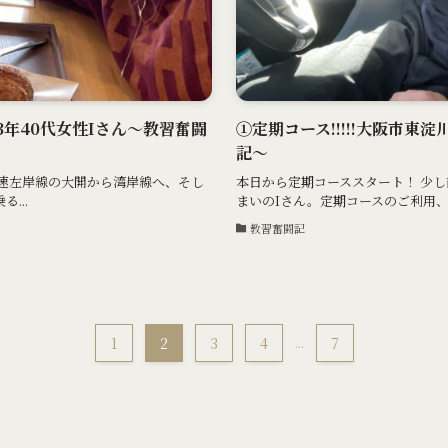
3年40代女性Iさん〜教習奮闘
①定期コース!!!!!大阪市東
記〜
速左岸線の大開から湾岸線へ、そし
本日から定期コーススタート！ 少
...
まいのIさん。定期コースのご利用、
教習奮闘記
1
2
3
4
...
7