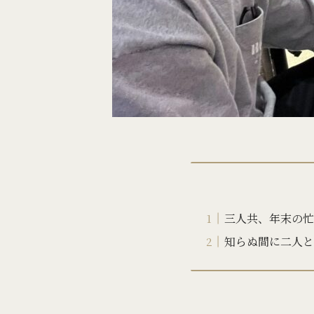
三人共、年末の忙
知らぬ間に二人と