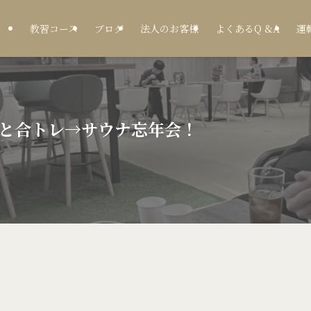
教習コース
ブログ
法人のお客様
よくあるQ &A
運
と合トレ→サウナ忘年会！