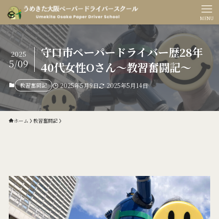
MENU
守口市ペーパードライバー歴28年
2025
5/09
40代女性Oさん〜教習奮闘記〜
教習奮闘記
2025年5月9日
2025年5月14日
ホーム
教習奮闘記