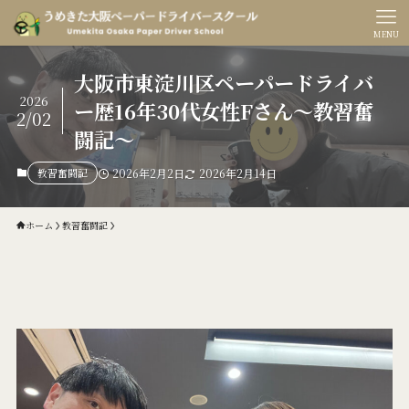
MENU
大阪市東淀川区ペーパードライバ
2026
ー歴16年30代女性Fさん〜教習奮
2/02
闘記〜
教習奮闘記
2026年2月2日
2026年2月14日
ホーム
教習奮闘記