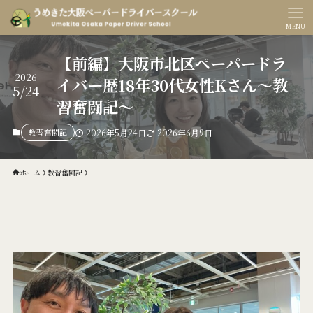
MENU
【前編】大阪市北区ペーパードラ
2026
イバー歴18年30代女性Kさん〜教
5/24
習奮闘記〜
教習奮闘記
2026年5月24日
2026年6月9日
ホーム
教習奮闘記