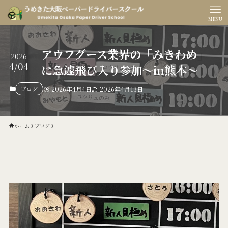
MENU
アウフグース業界の「みきわめ」
2026
4/04
に急遽飛び入り参加〜in熊本〜
ブログ
2026年4月4日
2026年4月13日
ホーム
ブログ