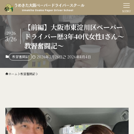
MENU
【前編】大阪市東淀川区ペーパー
2026
ドライバー歴3年40代女性Iさん〜
3/26
教習奮闘記〜
教習奮闘記
2026年3月26日
2026年4月4日
ホーム
教習奮闘記