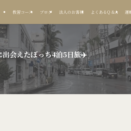
教習コース
ブログ
法人のお客様
よくあるQ &A
運
出会えたぼっち4泊5日旅✈️